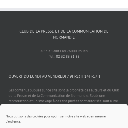
CLUB DE LA PRESSE ET DE LA COMMUNICATION DE
NORMANDIE
49 rue Saint Eloi 76000 Rouen
Tel :
02 32 83 31 38
OUVERT DU LUNDI AU VENDREDI / 9H-13H 14H-17H
Les contenus publiés sur ce site sont la propriété des auteurs et du Club
de la Presse et de la Communication de Normandie. Seuls une
reproduction et un stockage à des fins privées sont autorisés. Tout autre
usage est soumis à autorisation préalable et expresse de l'éditeur.
Nous utilisons des cookies pour optimiser notre site web et en mesurer
l'audience.