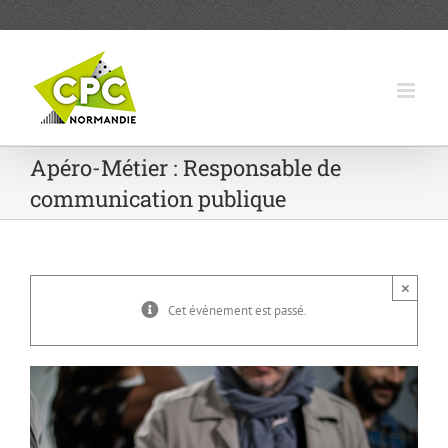
Passer
au
contenu
Apéro-Métier : Responsable de
communication publique
×
Cet évènement est passé.