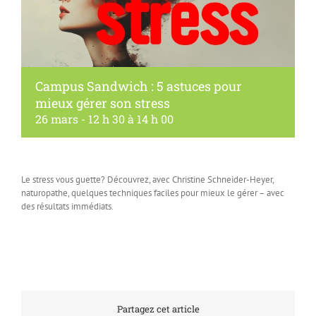
Campus Sandwich : 5 astuces pour
mieux gérer son stress
26 mars - 12 h 30
à
14 h 00
Le stress vous guette? Découvrez, avec Christine Schneider-Heyer,
naturopathe, quelques techniques faciles pour mieux le gérer – avec
des résultats immédiats.
Partagez cet article