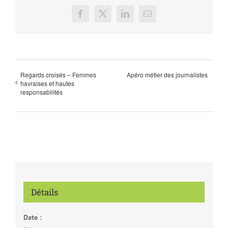
Facebook
X
LinkedIn
Email
Regards croisés – Femmes
Apéro métier des journalistes
havraises et hautes
responsabilités
Détails
Date :