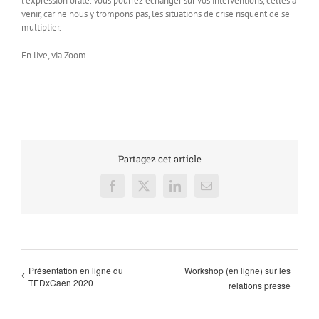
l’expression orale. Vous pourrez échanger sur vos interventions, celles à
venir, car ne nous y trompons pas, les situations de crise risquent de se
multiplier.
En live, via Zoom.
Partagez cet article
Facebook
X
LinkedIn
Email
Présentation en ligne du
Workshop (en ligne) sur les
TEDxCaen 2020
relations presse