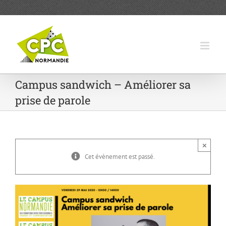
Passer
au
contenu
Campus sandwich – Améliorer sa
prise de parole
×
Cet évènement est passé.