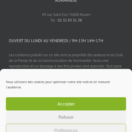
NORMANDIE
49 rue Saint Eloi 76000 Rouen
Tel :
02 32 83 31 38
OUVERT DU LUNDI AU VENDREDI / 9H-13H 14H-17H
Les contenus publiés sur ce site sont la propriété des auteurs et du Club
de la Presse et de la Communication de Normandie. Seuls une
reproduction et un stockage à des fins privées sont autorisés. Tout autre
usage est soumis à autorisation préalable et expresse de l'éditeur.
Nous utilisons des cookies pour optimiser notre site web et en mesurer
l'audience.
Accepter
Mentions légales
⎪
Politique de confidentialité
⎪
Cookies
⎪
Contact
Refuser
Facebook
X
LinkedIn
Rss
Préférences