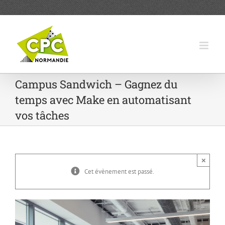
Passer
au
contenu
Campus Sandwich – Gagnez du
temps avec Make en automatisant
vos tâches
×
Cet évènement est passé.