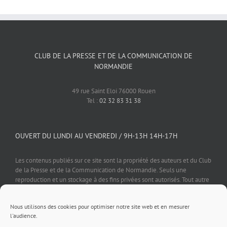
CLUB DE LA PRESSE ET DE LA COMMUNICATION DE
NORMANDIE
49 rue Saint Eloi 76000 Rouen
Tel :
02 32 83 31 38
OUVERT DU LUNDI AU VENDREDI / 9H-13H 14H-17H
Les contenus publiés sur ce site sont la propriété des auteurs et du Club
de la Presse et de la Communication de Normandie. Seuls une
reproduction et un stockage à des fins privées sont autorisés. Tout autre
usage est soumis à autorisation préalable et expresse de l'éditeur.
Nous utilisons des cookies pour optimiser notre site web et en mesurer
l'audience.