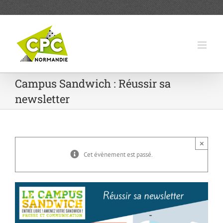
Passer
au
contenu
Campus Sandwich : Réussir sa
newsletter
×
Cet évènement est passé.