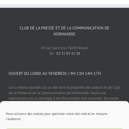
CLUB DE LA PRESSE ET DE LA COMMUNICATION DE
NORMANDIE
49 rue Saint Eloi 76000 Rouen
Tel :
02 32 83 31 38
OUVERT DU LUNDI AU VENDREDI / 9H-13H 14H-17H
Les contenus publiés sur ce site sont la propriété des auteurs et du Club
de la Presse et de la Communication de Normandie. Seuls une
reproduction et un stockage à des fins privées sont autorisés. Tout autre
usage est soumis à autorisation préalable et expresse de l'éditeur.
Nous utilisons des cookies pour optimiser notre site web et en mesurer
l'audience.