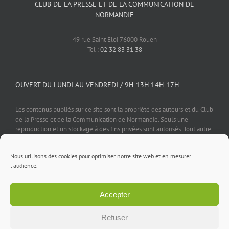
CLUB DE LA PRESSE ET DE LA COMMUNICATION DE
NORMANDIE
49 rue Saint Eloi 76000 Rouen
Tel :
02 32 83 31 38
OUVERT DU LUNDI AU VENDREDI / 9H-13H 14H-17H
Les contenus publiés sur ce site sont la propriété des auteurs et du Club
de la Presse et de la Communication de Normandie. Seuls une
reproduction et un stockage à des fins privées sont autorisés. Tout autre
usage est soumis à autorisation préalable et expresse de l'éditeur.
Nous utilisons des cookies pour optimiser notre site web et en mesurer
l'audience.
Accepter
Mentions légales
⎪
Politique de confidentialité
⎪
Cookies
⎪
Contact
Refuser
Facebook
X
LinkedIn
Rss