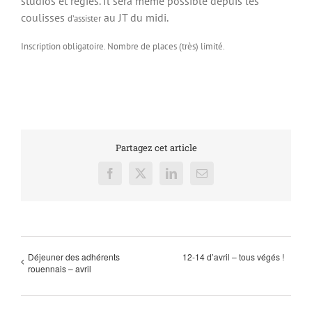
studios et régies. Il sera même possible depuis les
coulisses
au JT du midi.
d’assister
Inscription obligatoire. Nombre de places (très) limité.
Partagez cet article
Facebook
X
LinkedIn
Email
Déjeuner des adhérents
12-14 d’avril – tous végés !
rouennais – avril