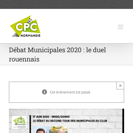
Passer
au
contenu
Débat Municipales 2020 : le duel
rouennais
×
Cet évènement est passé.