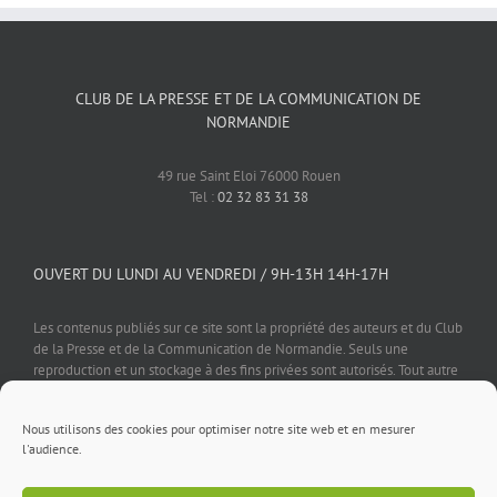
CLUB DE LA PRESSE ET DE LA COMMUNICATION DE
NORMANDIE
49 rue Saint Eloi 76000 Rouen
Tel :
02 32 83 31 38
OUVERT DU LUNDI AU VENDREDI / 9H-13H 14H-17H
Les contenus publiés sur ce site sont la propriété des auteurs et du Club
de la Presse et de la Communication de Normandie. Seuls une
reproduction et un stockage à des fins privées sont autorisés. Tout autre
usage est soumis à autorisation préalable et expresse de l'éditeur.
Nous utilisons des cookies pour optimiser notre site web et en mesurer
l'audience.