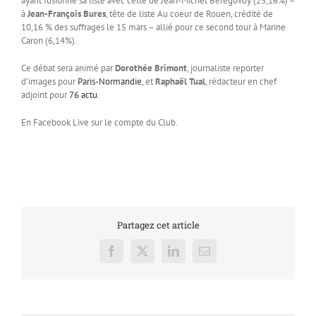
ayant fusionné sa liste avec celle de Jean-Michel Bérégovoy (23,16%) –
à
Jean-François Bures
, tête de liste Au coeur de Rouen, crédité de
10,16 % des suffrages le 15 mars – allié pour ce second tour à Marine
Caron (6,14%).
Ce débat sera animé par
Dorothée Brimont
, journaliste reporter
d’images pour
Paris-Normandie
, et
Raphaël Tual
, rédacteur en chef
adjoint pour
76 actu
.
En Facebook Live sur le compte du Club.
Partagez cet article
Facebook
X
LinkedIn
Email