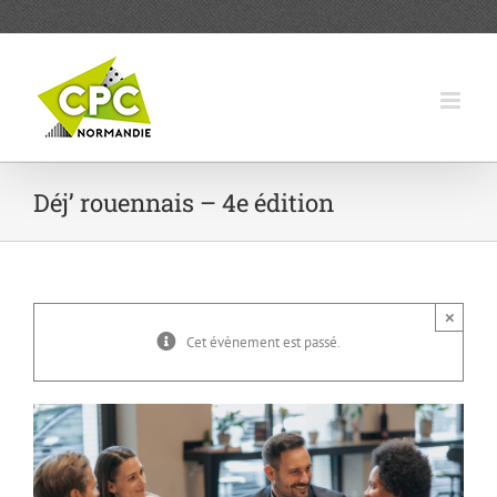
Passer
au
contenu
Déj’ rouennais – 4e édition
×
Cet évènement est passé.