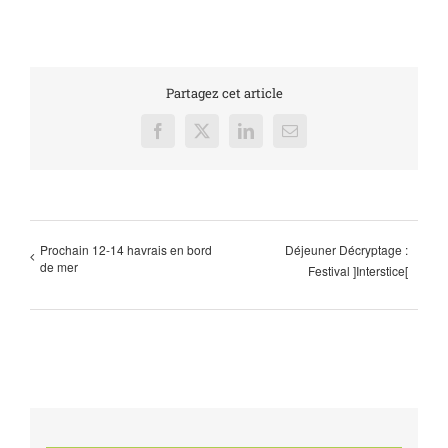
Partagez cet article
Facebook
X
LinkedIn
Email
Prochain 12-14 havrais en bord
Déjeuner Décryptage :
de mer
Festival ]Interstice[