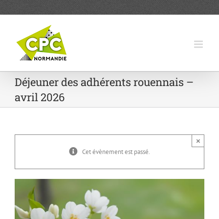
Passer
au
contenu
Déjeuner des adhérents rouennais –
avril 2026
×
Cet évènement est passé.