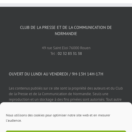
CLUB DE LA PRESSE ET DE LA COMMUNICATION DE
NORMANDIE
49 rue Saint Eloi 76000 Rouen
Tel :
02 32 83 31 38
OUVERT DU LUNDI AU VENDREDI / 9H-13H 14H-17H
Les contenus publiés sur ce site sont la propriété des auteurs et du Club
de la Presse et de la Communication de Normandie. Seuls une
reproduction et un stockage à des fins privées sont autorisés. Tout autre
usage est soumis à autorisation préalable et expresse de l'éditeur.
Nous utilisons des cookies pour optimiser notre site web et en mesurer
l'audience.