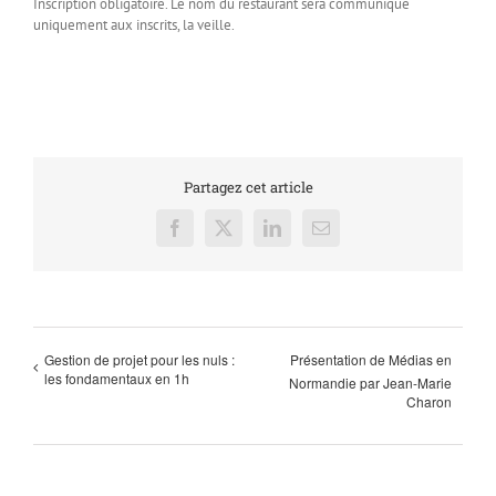
Inscription obligatoire. Le nom du restaurant sera communiqué
uniquement aux inscrits, la veille.
Partagez cet article
Facebook
X
LinkedIn
Email
Gestion de projet pour les nuls :
Présentation de Médias en
les fondamentaux en 1h
Normandie par Jean-Marie
Charon