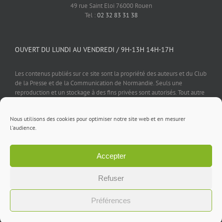
49 rue Saint Eloi 76000 Rouen
Tel :
02 32 83 31 38
OUVERT DU LUNDI AU VENDREDI / 9H-13H 14H-17H
Les contenus publiés sur ce site sont la propriété des auteurs et du Club
de la Presse et de la Communication de Normandie. Seuls une
reproduction et un stockage à des fins privées sont autorisés. Tout autre
usage est soumis à autorisation préalable et expresse de l'éditeur.
Nous utilisons des cookies pour optimiser notre site web et en mesurer
l'audience.
Accepter
Mentions légales
⎪
Politique de confidentialité
⎪
Cookies
⎪
Contact
Refuser
Facebook
X
LinkedIn
Rss
Préférences