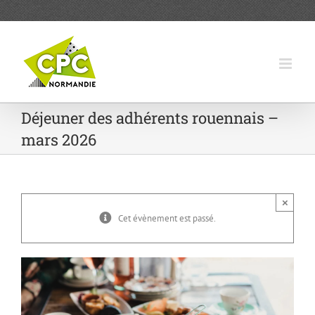
Passer
au
contenu
Déjeuner des adhérents rouennais –
mars 2026
×
Cet évènement est passé.