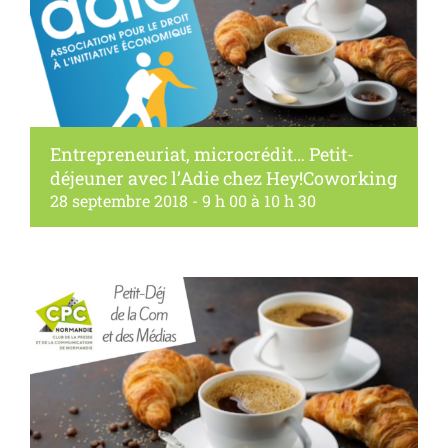
Entrepreneuriat, microcrédit… Petit-
déjeuner avec l’Adie chez Hey!Coworking
28 septembre 2018 - 9 h 00
à
10 h 30