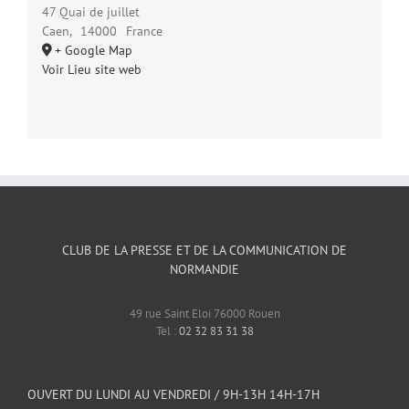
47 Quai de juillet
Caen
,
14000
France
+ Google Map
Voir Lieu site web
CLUB DE LA PRESSE ET DE LA COMMUNICATION DE
NORMANDIE
49 rue Saint Eloi 76000 Rouen
Tel :
02 32 83 31 38
OUVERT DU LUNDI AU VENDREDI / 9H-13H 14H-17H