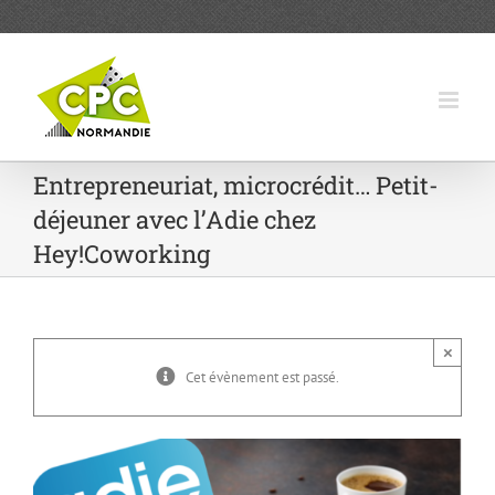
Passer
au
contenu
Entrepreneuriat, microcrédit… Petit-
déjeuner avec l’Adie chez
Hey!Coworking
×
Cet évènement est passé.