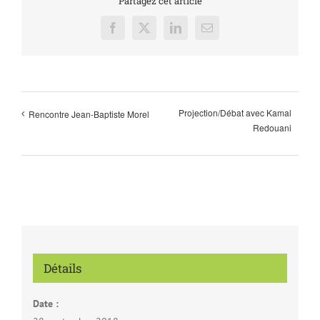
Partagez cet article
Facebook
X
LinkedIn
Email
Projection/Débat avec Kamal
Rencontre Jean-Baptiste Morel
Redouani
Détails
Date :