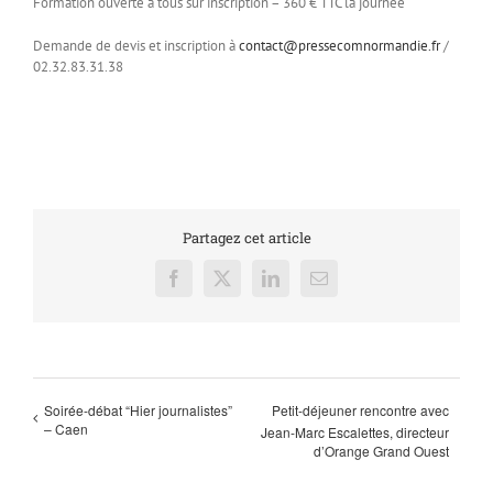
Formation ouverte à tous sur inscription – 360 € TTC la journée
Demande de devis et inscription à
contact@pressecomnormandie.fr
/
02.32.83.31.38
Partagez cet article
Facebook
X
LinkedIn
Email
Soirée-débat “Hier journalistes”
Petit-déjeuner rencontre avec
– Caen
Jean-Marc Escalettes, directeur
d’Orange Grand Ouest