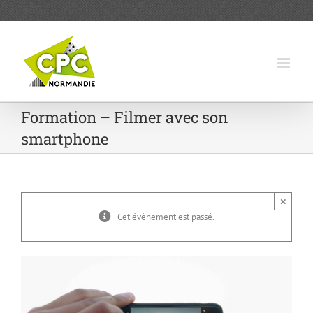
Passer
au
contenu
Formation – Filmer avec son
smartphone
×
Cet évènement est passé.