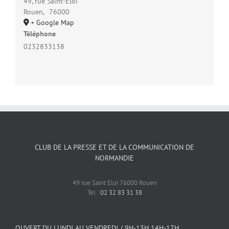
49, rue Saint-Éloi
Rouen
,
76000
+ Google Map
Téléphone
0232833138
CLUB DE LA PRESSE ET DE LA COMMUNICATION DE
NORMANDIE
49 rue Saint Eloi 76000 Rouen
Tel :
02 32 83 31 38
OUVERT DU LUNDI AU VENDREDI / 9H-13H 14H-17H