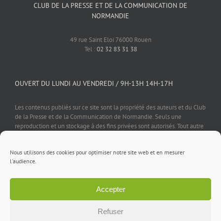
CLUB DE LA PRESSE ET DE LA COMMUNICATION DE
NORMANDIE
49 rue Saint Eloi 76000 Rouen
Tel :
02 32 83 31 38
OUVERT DU LUNDI AU VENDREDI / 9H-13H 14H-17H
Les contenus publiés sur ce site sont la propriété des auteurs et du Club
de la Presse et de la Communication de Normandie. Seuls une
reproduction et un stockage à des fins privées sont autorisés. Tout autre
usage est soumis à autorisation préalable et expresse de l'éditeur.
Nous utilisons des cookies pour optimiser notre site web et en mesurer
l'audience.
Accepter
Mentions légales
⎪
Politique de confidentialité
⎪
Cookies
⎪
Contact
Refuser