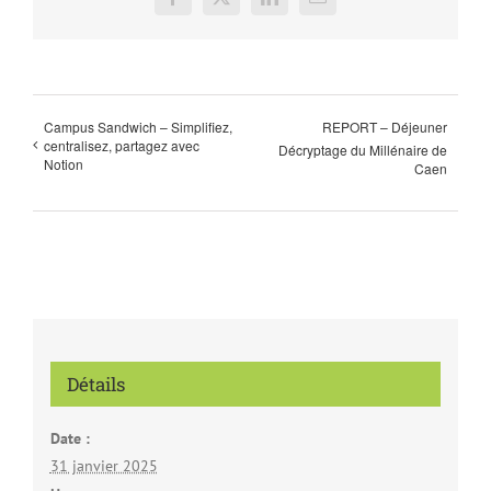
Facebook
X
LinkedIn
Email
Campus Sandwich – Simplifiez,
REPORT – Déjeuner
centralisez, partagez avec
Décryptage du Millénaire de
Notion
Caen
Détails
Date :
31 janvier 2025