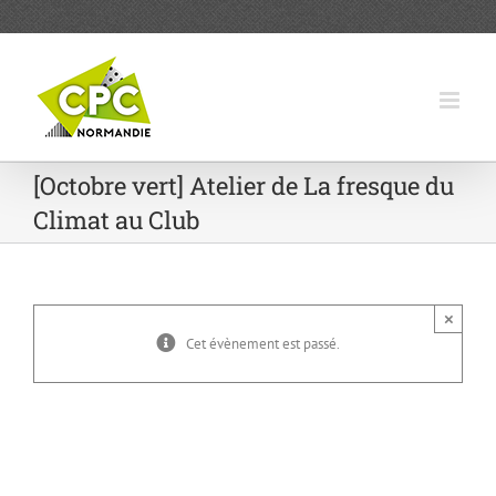
Passer
au
contenu
[Octobre vert] Atelier de La fresque du
Climat au Club
×
Cet évènement est passé.