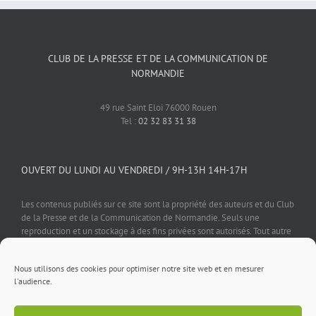
CLUB DE LA PRESSE ET DE LA COMMUNICATION DE
NORMANDIE
49 rue Saint Eloi 76000 Rouen
Tel :
02 32 83 31 38
OUVERT DU LUNDI AU VENDREDI / 9H-13H 14H-17H
Les contenus publiés sur ce site sont la propriété des auteurs et du Club
de la Presse et de la Communication de Normandie. Seuls une
reproduction et un stockage à des fins privées sont autorisés. Tout autre
usage est soumis à autorisation préalable et expresse de l'éditeur.
Nous utilisons des cookies pour optimiser notre site web et en mesurer
l'audience.