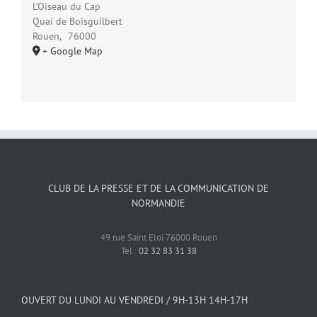
L’Oiseau du Cap
Quai de Boisguilbert
Rouen
,
76000
+ Google Map
CLUB DE LA PRESSE ET DE LA COMMUNICATION DE
NORMANDIE
49 rue Saint Eloi 76000 Rouen
Tel :
02 32 83 31 38
OUVERT DU LUNDI AU VENDREDI / 9H-13H 14H-17H