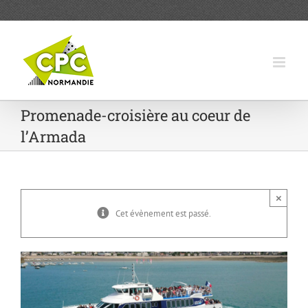
Passer
au
contenu
Promenade-croisière au coeur de
l’Armada
×
Cet évènement est passé.