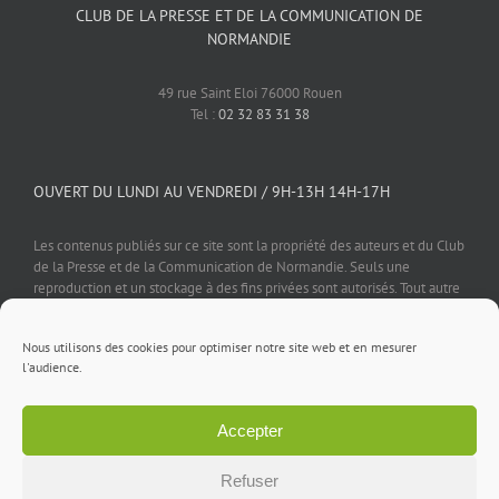
CLUB DE LA PRESSE ET DE LA COMMUNICATION DE
NORMANDIE
49 rue Saint Eloi 76000 Rouen
Tel :
02 32 83 31 38
OUVERT DU LUNDI AU VENDREDI / 9H-13H 14H-17H
Les contenus publiés sur ce site sont la propriété des auteurs et du Club
de la Presse et de la Communication de Normandie. Seuls une
reproduction et un stockage à des fins privées sont autorisés. Tout autre
usage est soumis à autorisation préalable et expresse de l'éditeur.
Nous utilisons des cookies pour optimiser notre site web et en mesurer
l'audience.
Accepter
Mentions légales
⎪
Politique de confidentialité
⎪
Cookies
⎪
Contact
Refuser