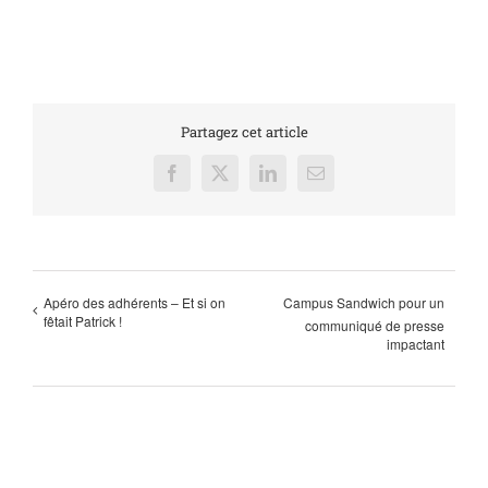
Partagez cet article
Facebook
X
LinkedIn
Email
Apéro des adhérents – Et si on
Campus Sandwich pour un
fêtait Patrick !
communiqué de presse
impactant