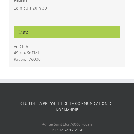
Heure :
18 h 30 à 20 h 30
Lieu
Au Club
49 rue St Eloi
Rouen
,
76000
CLUB DE LA PRESSE ET DE LA COMMUNICATION DE
NORMANDIE
49 rue Saint Eloi 76000 Rouen
Tel :
02 32 83 31 38