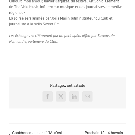
Cabourg mon amour,
Xavier Carjuzââ
, du festival Art Sonic,
Clément
de The Void Music, influenceur musique et des journalistes de médias
régionaux.
La soirée sera animée par
Joris Marin
, administrateur du Club et
journaliste à la radio Sweet FM.
Les échanges se clôtureront par un petit apéro offert par Saveurs de
Normandie, partenaire du Club.
Partagez cet article
Facebook
X
LinkedIn
Email
Conférence-atelier : “L’IA, c’est
Prochain 12-14 havrais