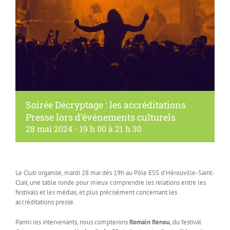
Soirée Décryptage : les accréditations
Presse lors d’événements culturels
28 mai 2024 - 19 h 00
à
21 h 30
Le Club organise, mardi 28 mai dès 19h au Pôle ESS d’Hérouville-Saint-
Clair, une table ronde pour mieux comprendre les relations entre les
festivals et les médias, et plus précisément concernant les
accréditations presse.
Parmi les intervenants, nous compterons
Romain Renou
, du festival