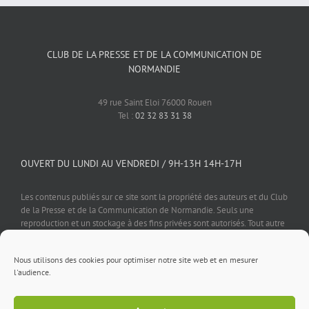
CLUB DE LA PRESSE ET DE LA COMMUNICATION DE
NORMANDIE
49 rue Saint Eloi 76000 Rouen
Tel :
02 32 83 31 38
OUVERT DU LUNDI AU VENDREDI / 9H-13H 14H-17H
Les contenus publiés sur ce site sont la propriété des auteurs et du Club
de la Presse et de la Communication de Normandie. Seuls une
reproduction et un stockage à des fins privées sont autorisés. Tout autre
usage est soumis à autorisation préalable et expresse de l'éditeur.
Nous utilisons des cookies pour optimiser notre site web et en mesurer
l'audience.