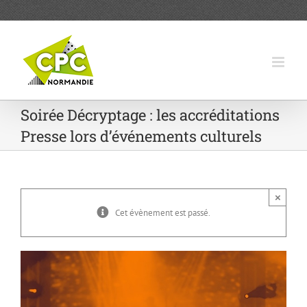
Passer
au
contenu
Soirée Décryptage : les accréditations
Presse lors d’événements culturels
×
Cet évènement est passé.