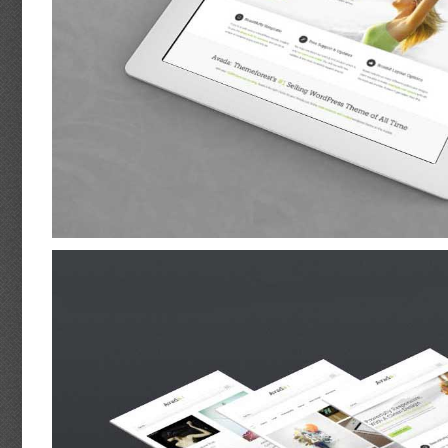
Nam Viverra Euismod
Cat 1
Cat 2
Suspende Phara Urna