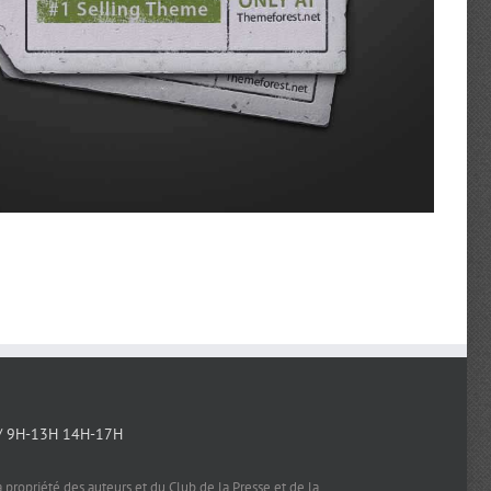
/ 9H-13H 14H-17H
a propriété des auteurs et du Club de la Presse et de la