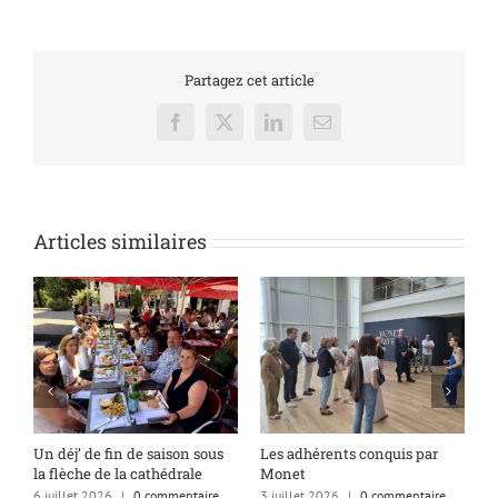
Partagez cet article
Facebook
X
LinkedIn
Email
Articles similaires
s
Un déj’ de fin de saison sous
Les adhérents conquis par
A
la flèche de la cathédrale
Monet
q
6 juillet 2026
|
0 commentaire
3 juillet 2026
|
0 commentaire
1