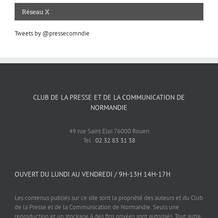
Réseau X
Tweets by @pressecomndie
CLUB DE LA PRESSE ET DE LA COMMUNICATION DE
NORMANDIE
49 rue Saint Eloi 76000 Rouen
Tel :
02 32 83 31 38
OUVERT DU LUNDI AU VENDREDI / 9H-13H 14H-17H
Les contenus publiés sur ce site sont la propriété des auteurs et du Club
de la Presse et de la Communication de Normandie. Seuls une
reproduction et un stockage à des fins privées sont autorisés. Tout autre