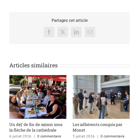
Partagez cet article
Facebook
X
LinkedIn
Email
Articles similaires
s
Un déj’ de fin de saison sous
Les adhérents conquis par
A
la flèche de la cathédrale
Monet
q
6 juillet 2026
|
0 commentaire
3 juillet 2026
|
0 commentaire
1