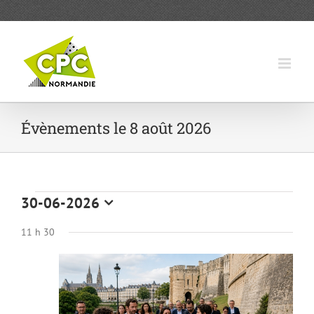
Passer
au
contenu
Évènements le 8 août 2026
Évènements
30-06-2026
Sélectionnez
for
une
11 h 30
date.
30
juin
2026