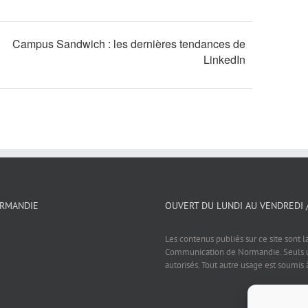
Campus Sandwich : les dernières tendances de
LinkedIn
ORMANDIE
OUVERT DU LUNDI AU VENDREDI 
Les contenus publiés sur ce site sont l
Communication de Normandie. Seuls un
autorisés. Tout autre usage est soumis 