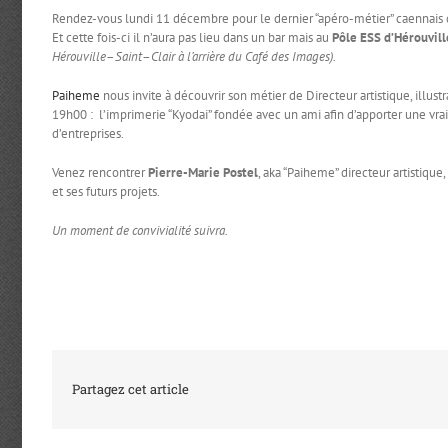
Rendez-vous lundi 11 décembre pour le dernier “apéro-métier” caennais 
Et cette fois-ci il n’aura pas lieu dans un bar mais au
Pôle ESS d’Hérouvill
Hérouville
–
Saint
–
Clair à l’arrière du Café des Images).
Paiheme
nous invite à découvrir son métier de Directeur artistique, illus
19h00 : l’imprimerie “Kyodai” fondée avec un ami afin d’apporter une vraie
d’entreprises.
Venez rencontrer
Pierre-Marie Postel
, aka “Paiheme” directeur artistique
et ses futurs projets.
Un moment de convivialité suivra.
Partagez cet article