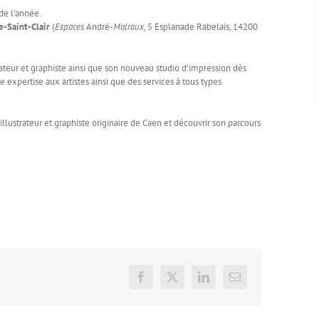
de l’année.
e-Saint-Clair
(
Espaces
André-
Malraux
, 5 Esplanade Rabelais, 14200
trateur et graphiste ainsi que son nouveau studio d’impression dès
 expertise aux artistes ainsi que des services à tous types
, illustrateur et graphiste originaire de Caen et découvrir son parcours
Facebook
X
LinkedIn
Email