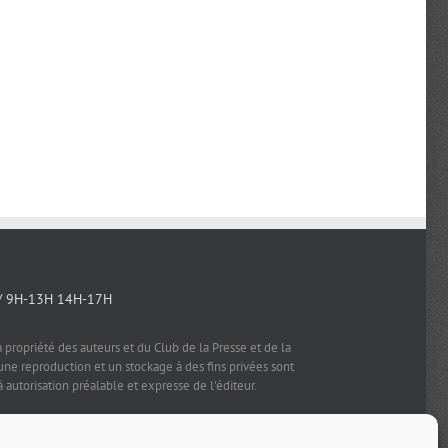
/ 9H-13H 14H-17H
a propriété des auteurs et du Club de la Presse et de la
e reproduction et un stockage à des fins privées sont
à autorisation préalable et expresse de l'éditeur.