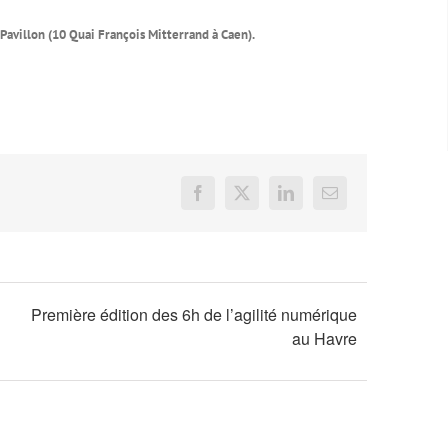
avillon (10 Quai François Mitterrand à Caen).
Facebook
X
LinkedIn
Email
Première édition des 6h de l’agilité numérique
au Havre