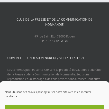
CLUB DE LA PRESSE ET DE LA COMMUNICATION DE
NORMANDIE
49 rue Saint Eloi 76000 Rouen
Tel :
02 32 83 31 38
OUVERT DU LUNDI AU VENDREDI / 9H-13H 14H-17H
Les contenus publiés sur ce site sont la propriété des auteurs et du Club
de la Presse et de la Communication de Normandie. Seuls une
reproduction et un stockage à des fins privées sont autorisés. Tout autre
usage est soumis à autorisation préalable et expresse de l'éditeur.
Nous utilisons des cookies pour optimiser notre site web et en mesurer
l'audience.