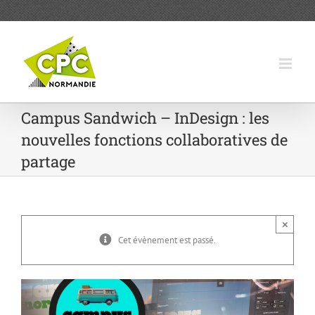
Passer
au
contenu
Campus Sandwich – InDesign : les
nouvelles fonctions collaboratives de
partage
×
Cet évènement est passé.