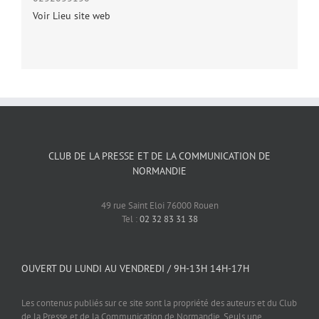
Voir Lieu site web
CLUB DE LA PRESSE ET DE LA COMMUNICATION DE
NORMANDIE
49 rue Saint Eloi 76000 Rouen
Tel :
02 32 83 31 38
OUVERT DU LUNDI AU VENDREDI / 9H-13H 14H-17H
Les contenus publiés sur ce site sont la propriété des auteurs et du Club
de la Presse et de la Communication de Normandie. Seuls une