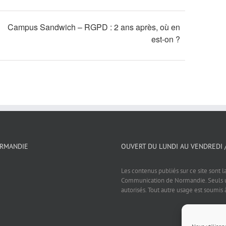
Campus Sandwich – RGPD : 2 ans après, où en
est-on ?
ORMANDIE
OUVERT DU LUNDI AU VENDREDI 
Les contenus publiés sur ce site sont l
Communication de Normandie. Seuls un
autorisés. Tout autre usage est soumis 