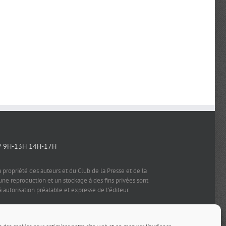
/ 9H-13H 14H-17H
a propriété des auteurs et du Club de la Presse et de la
e reproduction et un stockage à des fins privées sont
à autorisation préalable et expresse de l'éditeur.