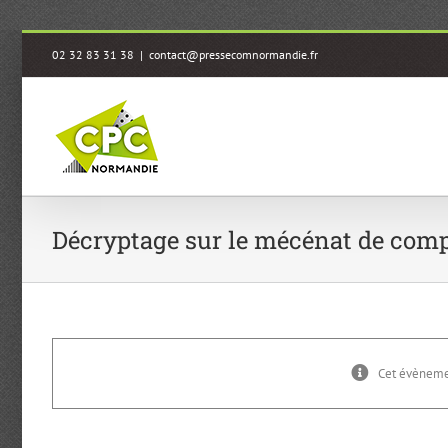
Passer
02 32 83 31 38
|
contact@pressecomnormandie.fr
au
contenu
Décryptage sur le mécénat de com
Cet évènemen