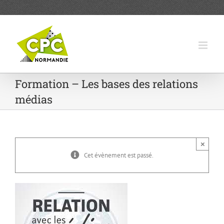
Passer
au
contenu
Formation – Les bases des relations
médias
×
Cet évènement est passé.