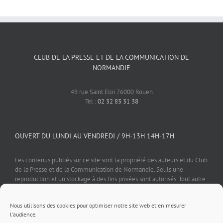
CLUB DE LA PRESSE ET DE LA COMMUNICATION DE
NORMANDIE
49 rue Saint Eloi 76000 Rouen
Tel :
02 32 83 31 38
OUVERT DU LUNDI AU VENDREDI / 9H-13H 14H-17H
Les contenus publiés sur ce site sont la propriété des auteurs et du Club
de la Presse et de la Communication de Normandie. Seuls une
reproduction et un stockage à des fins privées sont autorisés. Tout autre
usage est soumis à autorisation préalable et expresse de l'éditeur.
Nous utilisons des cookies pour optimiser notre site web et en mesurer
l'audience.