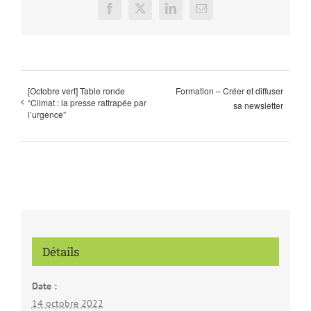
Facebook
X
LinkedIn
Email
[Octobre vert] Table ronde
Formation – Créer et diffuser
“Climat : la presse rattrapée par
sa newsletter
l’urgence”
Détails
Date :
14 octobre 2022