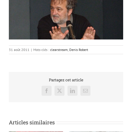
31 août 2011
|
Mots-clés :
clearstream
,
Denis Robert
Partagez cet article
Facebook
X
LinkedIn
Email
Articles similaires