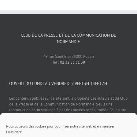
CLUB DE LA PRESSE ET DE LA COMMUNICATION DE
NORMANDIE
49 rue Saint Eloi 76000 Rouen
Tel :
02 32 83 31 38
OUVERT DU LUNDI AU VENDREDI / 9H-13H 14H-17H
Les contenus publiés sur ce site sont la propriété des auteurs et du Club
de la Presse et de la Communication de Normandie. Seuls une
reproduction et un stockage à des fins privées sont autorisés. Tout autre
usage est soumis à autorisation préalable et expresse de l'éditeur.
Nous utilisons des cookies pour optimiser notre site web et en mesurer
l'audience.