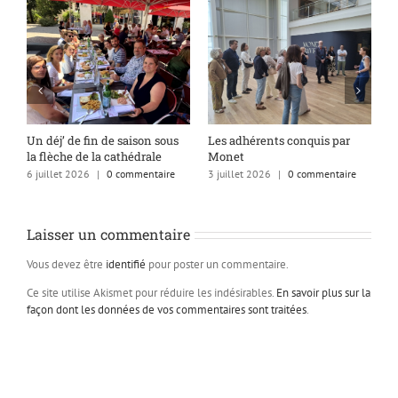
s
Un déj’ de fin de saison sous
Les adhérents conquis par
A
la flèche de la cathédrale
Monet
q
6 juillet 2026
|
0 commentaire
3 juillet 2026
|
0 commentaire
1
Laisser un commentaire
Vous devez être
identifié
pour poster un commentaire.
Ce site utilise Akismet pour réduire les indésirables.
En savoir plus sur la
façon dont les données de vos commentaires sont traitées
.