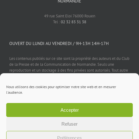
NORMANDIE
49 rue Saint Eloi 76000 Rouen
Tel :
02 32 83 31 38
OUVERT DU LUNDI AU VENDREDI / 9H-13H 14H-17H
Les contenus publiés sur ce site sont la propriété des auteurs et du Club
de la Presse et de la Communication de Normandie. Seuls une
reproduction et un stockage à des fins privées sont autorisés. Tout autre
usage est soumis à autorisation préalable et expresse de l'éditeur.
Nous utilisons des cookies pour optimiser notre site web et en mesurer
l'audience.
Accepter
Mentions légales
⎪
Politique de confidentialité
⎪
Cookies
⎪
Contact
Refuser
Facebook
X
LinkedIn
Rss
Préférences