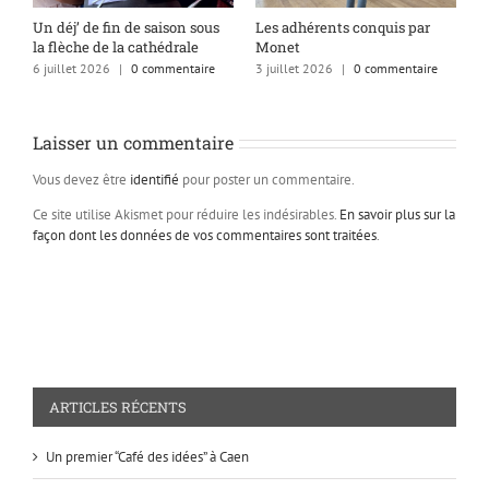
s
Un déj’ de fin de saison sous
Les adhérents conquis par
A
la flèche de la cathédrale
Monet
q
6 juillet 2026
|
0 commentaire
3 juillet 2026
|
0 commentaire
1
Laisser un commentaire
Vous devez être
identifié
pour poster un commentaire.
Ce site utilise Akismet pour réduire les indésirables.
En savoir plus sur la
façon dont les données de vos commentaires sont traitées
.
ARTICLES RÉCENTS
Un premier “Café des idées” à Caen