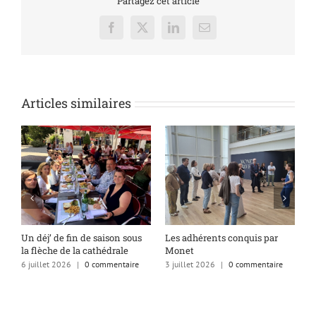
Partagez cet article
Facebook
X
LinkedIn
Email
Articles similaires
s
Un déj’ de fin de saison sous
Les adhérents conquis par
A
la flèche de la cathédrale
Monet
q
6 juillet 2026
|
0 commentaire
3 juillet 2026
|
0 commentaire
1