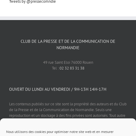
Tweets by @pressecomndie
CLUB DE LA PRESSE ET DE LA COMMUNICATION DE
NORMANDIE
49 rue Saint Eloi 76000 Rouen
Tel :
02 32 83 31 38
OUVERT DU LUNDI AU VENDREDI / 9H-13H 14H-17H
Les contenus publiés sur ce site sont la propriété des auteurs et du Club
de la Presse et de la Communication de Normandie. Seuls une
reproduction et un stockage à des fins privées sont autorisés. Tout autre
usage est soumis à autorisation préalable et expresse de l'éditeur.
Nous utilisons des cookies pour optimiser notre site web et en mesurer