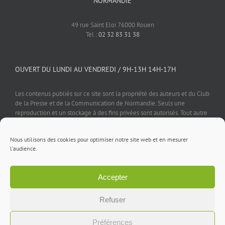
NORMANDIE
49 rue Saint Eloi 76000 Rouen
Tel :
02 32 83 31 38
OUVERT DU LUNDI AU VENDREDI / 9H-13H 14H-17H
Les contenus publiés sur ce site sont la propriété des auteurs et du Club
de la Presse et de la Communication de Normandie. Seuls une
reproduction et un stockage à des fins privées sont autorisés. Tout autre
usage est soumis à autorisation préalable et expresse de l'éditeur.
Nous utilisons des cookies pour optimiser notre site web et en mesurer
l'audience.
Accepter
Mentions légales
⎪
Politique de confidentialité
⎪
Cookies
⎪
Contact
Refuser
Facebook
X
LinkedIn
Rss
Préférences