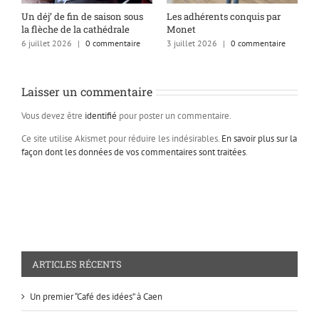
s
Un déj’ de fin de saison sous
Les adhérents conquis par
A
la flèche de la cathédrale
Monet
q
6 juillet 2026
|
0 commentaire
3 juillet 2026
|
0 commentaire
1
Laisser un commentaire
Vous devez être
identifié
pour poster un commentaire.
Ce site utilise Akismet pour réduire les indésirables.
En savoir plus sur la
façon dont les données de vos commentaires sont traitées
.
ARTICLES RÉCENTS
Un premier “Café des idées” à Caen