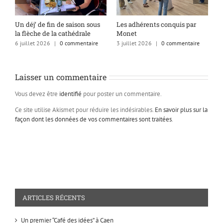
s
Un déj’ de fin de saison sous
Les adhérents conquis par
A
la flèche de la cathédrale
Monet
q
6 juillet 2026
|
0 commentaire
3 juillet 2026
|
0 commentaire
1
Laisser un commentaire
Vous devez être
identifié
pour poster un commentaire.
Ce site utilise Akismet pour réduire les indésirables.
En savoir plus sur la
façon dont les données de vos commentaires sont traitées
.
ARTICLES RÉCENTS
Un premier “Café des idées” à Caen