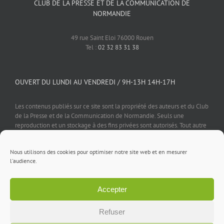
CLUB DE LA PRESSE ET DE LA COMMUNICATION DE
NORMANDIE
49 rue Saint Eloi 76000 Rouen
Tel :
02 32 83 31 38
OUVERT DU LUNDI AU VENDREDI / 9H-13H 14H-17H
Les contenus publiés sur ce site sont la propriété des auteurs et du Club
de la Presse et de la Communication de Normandie. Seuls une
reproduction et un stockage à des fins privées sont autorisés. Tout autre
usage est soumis à autorisation préalable et expresse de l'éditeur.
Nous utilisons des cookies pour optimiser notre site web et en mesurer
l'audience.
Accepter
Mentions légales
⎪
Politique de confidentialité
⎪
Cookies
⎪
Contact
Refuser
Facebook
X
LinkedIn
Rss