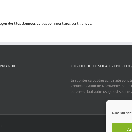
 façon dont les données de vos commentaires sont traitées
.
ORMANDIE
OUVERT DU LUNDI AU VENDREDI 
Les contenus publiés sur ce site sont l
Communication de Normandie. Seuls un
autorisés. Tout autre usage est soumis 
Nous utilison
ct
Ac