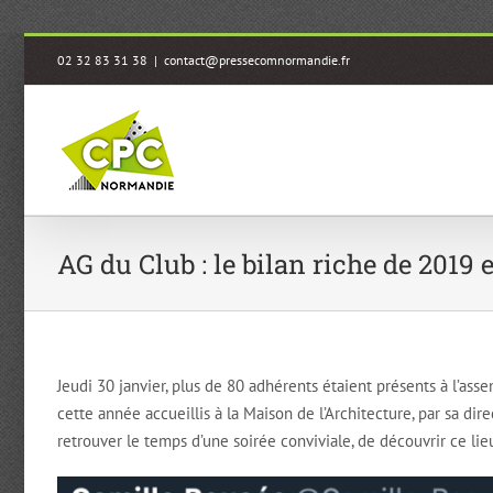
Passer
02 32 83 31 38
|
contact@pressecomnormandie.fr
au
contenu
AG du Club : le bilan riche de 2019
Jeudi 30 janvier, plus de 80 adhérents étaient présents à l’a
cette année accueillis à la Maison de l’Architecture, par sa d
retrouver le temps d’une soirée conviviale, de découvrir ce lieu 