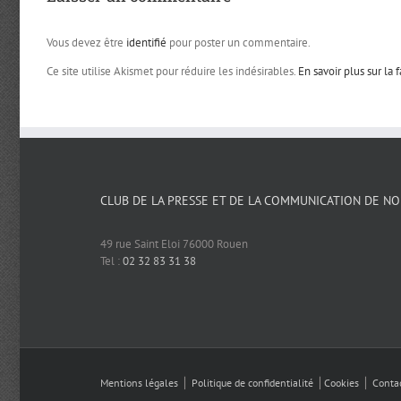
Vous devez être
identifié
pour poster un commentaire.
Ce site utilise Akismet pour réduire les indésirables.
En savoir plus sur la
CLUB DE LA PRESSE ET DE LA COMMUNICATION DE N
49 rue Saint Eloi 76000 Rouen
Tel :
02 32 83 31 38
Mentions légales
⎪
Politique de confidentialité
⎪
Cookies
⎪
Conta