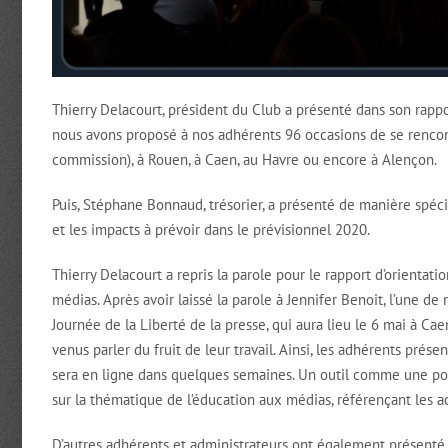
Thierry Delacourt, président du Club a présenté dans son rappo
nous avons proposé à nos adhérents 96 occasions de se rencont
commission), à Rouen, à Caen, au Havre ou encore à Alençon.
Puis, Stéphane Bonnaud, trésorier, a présenté de manière spécif
et les impacts à prévoir dans le prévisionnel 2020.
Thierry Delacourt a repris la parole pour le rapport d’orient
médias. Après avoir laissé la parole à Jennifer Benoit, l’une d
Journée de la Liberté de la presse, qui aura lieu le 6 mai à Ca
venus parler du fruit de leur travail. Ainsi, les adhérents prés
sera en ligne dans quelques semaines. Un outil comme une port
sur la thématique de l’éducation aux médias, référençant les ac
D’autres adhérents et administrateurs ont également présenté le