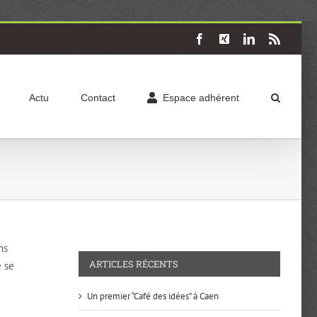
Facebook
X
LinkedIn
Rss
Actu
Contact
Espace adhérent
ns
ARTICLES RÉCENTS
e se
Un premier “Café des idées” à Caen