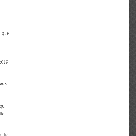
é que
 2019
 aux
 qui
lle
ilité