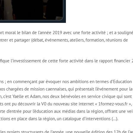
rt moral le bilan de l’année 2019 avec une forte activité ; et a soulign
rer et partager (débat, événements, ateliers, formation, réunions de
ique l’investissement de cette forte activité dans le rapport financier
ations ; en commençant par évoquer nos ambitions en termes d’Education
e nos chargées de mission caennaises, qui présentait l’événement pour la
en, c’est Yaëlle et Adam, nos deux bénévoles en service civique qui sont
ents ont pu découvrir la V0 du nouveau site internet « 1formez-vous.fr »,
e d’entrée pour l’éducation aux médias dans la région, offrant une vei
tions en place dans la région, un catalogue d’interventions (…).
s projets structurants de l’année, une nouvelle édition des 12h de l’ag