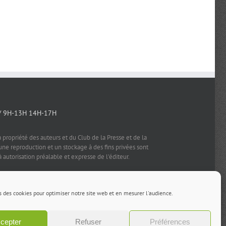
/ 9H-13H 14H-17H
a propriété des auteurs et du Club de la Presse et de la
e reproduction et un stockage à des fins privées sont
à autorisation préalable et expresse de l'éditeur.
s des cookies pour optimiser notre site web et en mesurer l'audience.
Facebook
X
LinkedIn
Rss
cepter
Refuser
Préférences