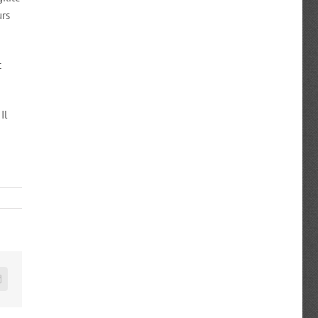
urs
t
Il
n
mail