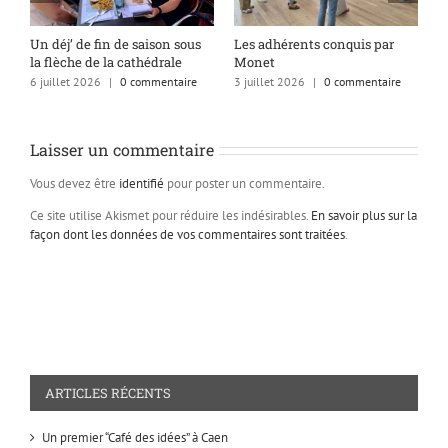
s
Un déj’ de fin de saison sous
Les adhérents conquis par
A
la flèche de la cathédrale
Monet
q
6 juillet 2026
|
0 commentaire
3 juillet 2026
|
0 commentaire
1
Laisser un commentaire
Vous devez être
identifié
pour poster un commentaire.
Ce site utilise Akismet pour réduire les indésirables.
En savoir plus sur la
façon dont les données de vos commentaires sont traitées
.
ARTICLES RÉCENTS
Un premier “Café des idées” à Caen