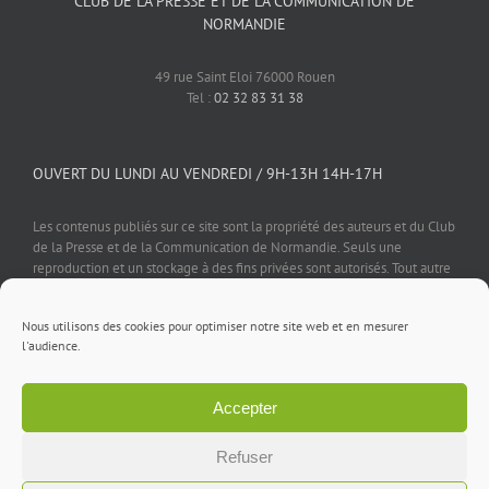
CLUB DE LA PRESSE ET DE LA COMMUNICATION DE
NORMANDIE
49 rue Saint Eloi 76000 Rouen
Tel :
02 32 83 31 38
OUVERT DU LUNDI AU VENDREDI / 9H-13H 14H-17H
Les contenus publiés sur ce site sont la propriété des auteurs et du Club
de la Presse et de la Communication de Normandie. Seuls une
reproduction et un stockage à des fins privées sont autorisés. Tout autre
usage est soumis à autorisation préalable et expresse de l'éditeur.
Nous utilisons des cookies pour optimiser notre site web et en mesurer
l'audience.
Accepter
Mentions légales
⎪
Politique de confidentialité
⎪
Cookies
⎪
Contact
Refuser
Facebook
X
LinkedIn
Rss