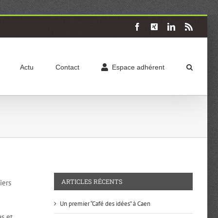
Facebook
X
LinkedIn
Rss
Actu
Contact
Espace adhérent
ARTICLES RÉCENTS
iers
Un premier “Café des idées” à Caen
as et