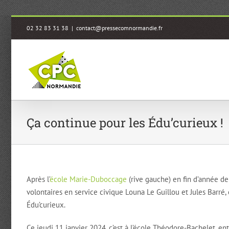
Passer
02 32 83 31 38
|
contact@pressecomnormandie.fr
au
contenu
Ça continue pour les Édu’curieux !
Après l’
école Marie-Duboccage
(rive gauche) en fin d’année d
volontaires en service civique Louna Le Guillou et Jules Barré,
Édu’curieux.
Ce jeudi 11 janvier 2024, c’est à l’école Théodore-Bachelet, e