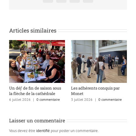
Articles similaires
s
Un déj’ de fin de saison sous
Les adhérents conquis par
A
la flèche de la cathédrale
Monet
q
6 juillet 2026
|
0 commentaire
3 juillet 2026
|
0 commentaire
1
Laisser un commentaire
Vous devez être
identifié
pour poster un commentaire.