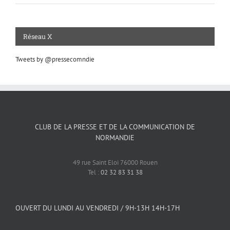
Réseau X
Tweets by @pressecomndie
CLUB DE LA PRESSE ET DE LA COMMUNICATION DE
NORMANDIE
49 rue Saint Eloi 76000 Rouen
Tel :
02 32 83 31 38
OUVERT DU LUNDI AU VENDREDI / 9H-13H 14H-17H