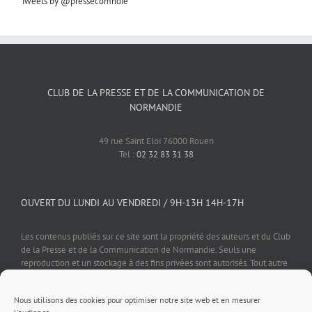
Tweets by @pressecomndie
CLUB DE LA PRESSE ET DE LA COMMUNICATION DE
NORMANDIE
49 rue Saint Eloi 76000 Rouen
Tel :
02 32 83 31 38
OUVERT DU LUNDI AU VENDREDI / 9H-13H 14H-17H
Les contenus publiés sur ce site sont la propriété des auteurs et du Club
de la Presse et de la Communication de Normandie. Seuls une
reproduction et un stockage à des fins privées sont autorisés. Tout autre
usage est soumis à autorisation préalable et expresse de l'éditeur.
Nous utilisons des cookies pour optimiser notre site web et en mesurer