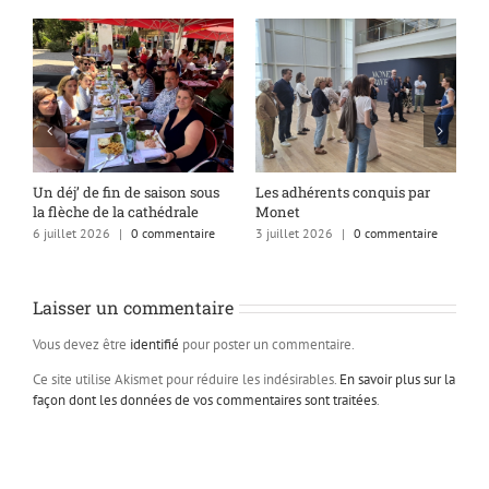
s
Un déj’ de fin de saison sous
Les adhérents conquis par
A
la flèche de la cathédrale
Monet
q
6 juillet 2026
|
0 commentaire
3 juillet 2026
|
0 commentaire
1
Laisser un commentaire
Vous devez être
identifié
pour poster un commentaire.
Ce site utilise Akismet pour réduire les indésirables.
En savoir plus sur la
façon dont les données de vos commentaires sont traitées
.