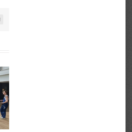
n
mail