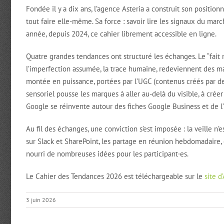
Fondée il y a dix ans, l’agence Asteria a construit son positi
tout faire elle-même. Sa force : savoir lire les signaux du marc
année, depuis 2024, ce cahier librement accessible en ligne.
Quatre grandes tendances ont structuré les échanges. Le “fait m
l’imperfection assumée, la trace humaine, redeviennent des 
montée en puissance, portées par l’UGC (contenus créés par de
sensoriel pousse les marques à aller au-delà du visible, à cré
Google se réinvente autour des fiches Google Business et de l’
Au fil des échanges, une conviction s’est imposée : la veille n’e
sur Slack et SharePoint, les partage en réunion hebdomadaire,
nourri de nombreuses idées pour les participant·es.
Le Cahier des Tendances 2026 est téléchargeable sur le
site d
3 juin 2026