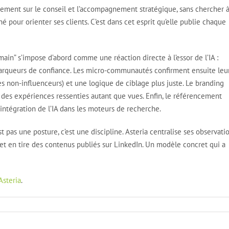
onnement sur le conseil et l’accompagnement stratégique, sans chercher 
hé pour orienter ses clients. C’est dans cet esprit qu’elle publie chaque
ain” s’impose d’abord comme une réaction directe à l’essor de l’IA :
marqueurs de confiance. Les micro-communautés confirment ensuite leu
s non-influenceurs) et une logique de ciblage plus juste. Le branding
er des expériences ressenties autant que vues. Enfin, le référencement
intégration de l’IA dans les moteurs de recherche.
st pas une posture, c’est une discipline. Asteria centralise ses observati
 et en tire des contenus publiés sur LinkedIn. Un modèle concret qui a
’Asteria
.