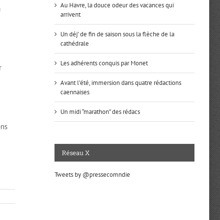
Au Havre, la douce odeur des vacances qui
à
arrivent
Un déj’ de fin de saison sous la flèche de la
cathédrale
Les adhérents conquis par Monet
r
Avant l’été, immersion dans quatre rédactions
caennaises
Un midi “marathon” des rédacs
ons
Réseau X
Tweets by @pressecomndie