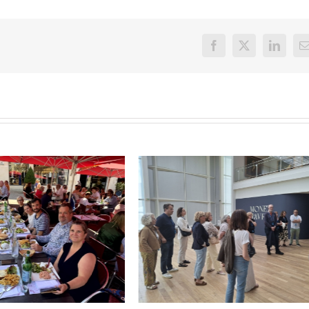
Facebook
X
LinkedI
E