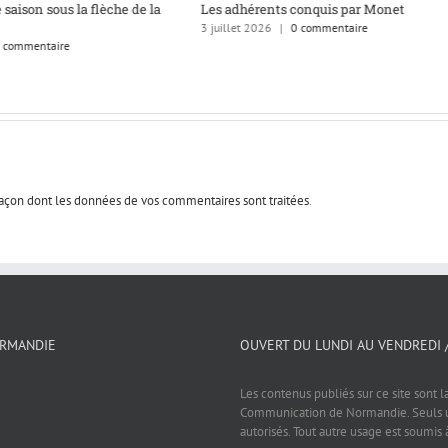
 saison sous la flèche de la
Les adhérents conquis par Monet
3 juillet 2026
|
0 commentaire
 commentaire
 façon dont les données de vos commentaires sont traitées
.
ORMANDIE
OUVERT DU LUNDI AU VENDREDI 
Les contenus publiés sur ce site sont l
Communication de Normandie. Seuls un
autorisés. Tout autre usage est soumis 