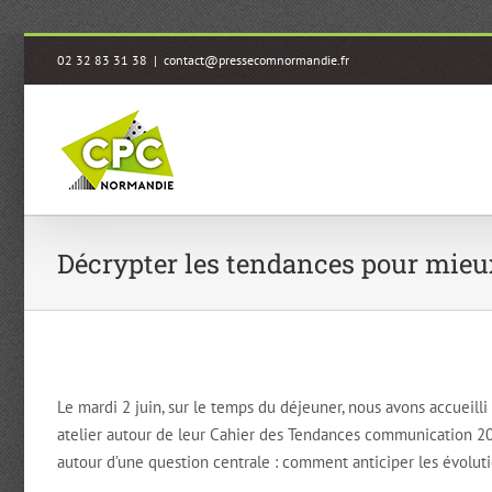
Passer
02 32 83 31 38
|
contact@pressecomnormandie.fr
au
contenu
Décrypter les tendances pour mi
Le mardi 2 juin, sur le temps du déjeuner, nous avons accueilli
atelier autour de leur Cahier des Tendances communication 20
autour d’une question centrale : comment anticiper les évolu