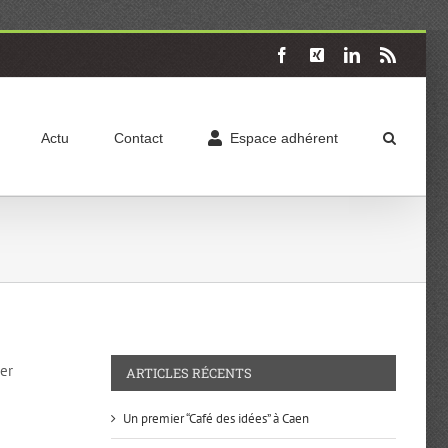
Facebook
X
LinkedIn
Rss
Actu
Contact
Espace adhérent
ner
ARTICLES RÉCENTS
Un premier “Café des idées” à Caen