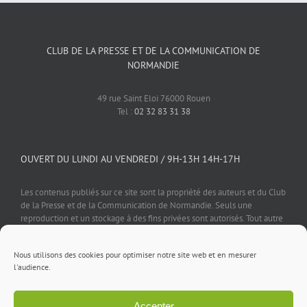
CLUB DE LA PRESSE ET DE LA COMMUNICATION DE
NORMANDIE
49 rue Saint Eloi 76000 Rouen
Tel :
02 32 83 31 38
OUVERT DU LUNDI AU VENDREDI / 9H-13H 14H-17H
Les contenus publiés sur ce site sont la propriété des auteurs et du Club
de la Presse et de la Communication de Normandie. Seuls une
reproduction et un stockage à des fins privées sont autorisés. Tout autre
usage est soumis à autorisation préalable et expresse de l'éditeur.
Nous utilisons des cookies pour optimiser notre site web et en mesurer
l'audience.
Accepter