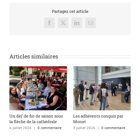
Partagez cet article
Facebook
X
LinkedIn
Email
Articles similaires
s
Un déj’ de fin de saison sous
Les adhérents conquis par
A
la flèche de la cathédrale
Monet
q
6 juillet 2026
|
0 commentaire
3 juillet 2026
|
0 commentaire
1