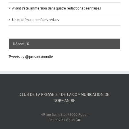
Avant l’été, immersion dans quatre rédactions caennaises
Un midi “marathon” des rédacs
Réseau X
Tweets by @pressecomndie
CLUB DE LA PRESSE ET DE LA COMMUNICATION DE
NORMANDIE
49 rue Saint Eloi 76000 Rouen
Tel :
02 32 83 31 38