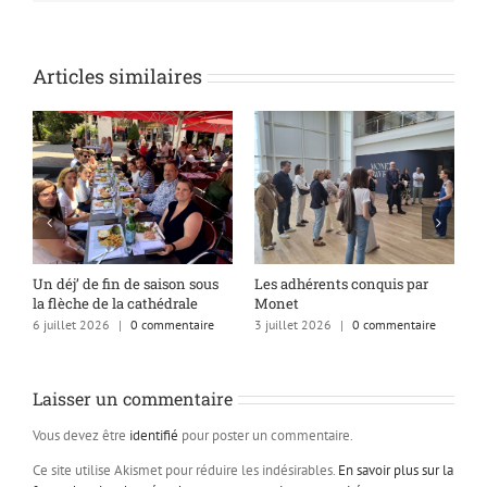
Articles similaires
s
Un déj’ de fin de saison sous
Les adhérents conquis par
A
la flèche de la cathédrale
Monet
q
6 juillet 2026
|
0 commentaire
3 juillet 2026
|
0 commentaire
1
Laisser un commentaire
Vous devez être
identifié
pour poster un commentaire.
Ce site utilise Akismet pour réduire les indésirables.
En savoir plus sur la