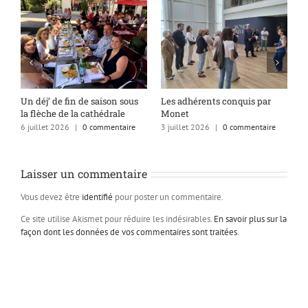
s
Un déj’ de fin de saison sous
Les adhérents conquis par
A
la flèche de la cathédrale
Monet
q
6 juillet 2026
|
0 commentaire
3 juillet 2026
|
0 commentaire
1
Laisser un commentaire
Vous devez être
identifié
pour poster un commentaire.
Ce site utilise Akismet pour réduire les indésirables.
En savoir plus sur la
façon dont les données de vos commentaires sont traitées
.