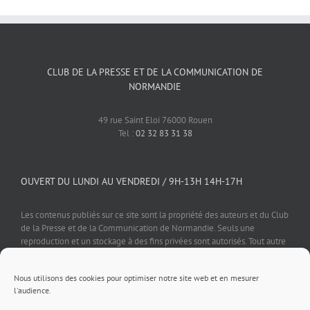
CLUB DE LA PRESSE ET DE LA COMMUNICATION DE
NORMANDIE
49 rue Saint Eloi 76000 Rouen
Tel :
02 32 83 31 38
OUVERT DU LUNDI AU VENDREDI / 9H-13H 14H-17H
Les contenus publiés sur ce site sont la propriété des auteurs et du Club
de la Presse et de la Communication de Normandie. Seuls une
reproduction et un stockage à des fins privées sont autorisés. Tout autre
usage est soumis à autorisation préalable et expresse de l'éditeur.
Nous utilisons des cookies pour optimiser notre site web et en mesurer
l'audience.