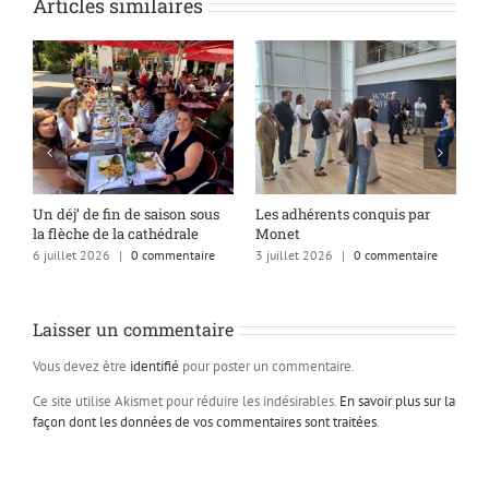
Articles similaires
s
Un déj’ de fin de saison sous
Les adhérents conquis par
A
la flèche de la cathédrale
Monet
q
6 juillet 2026
|
0 commentaire
3 juillet 2026
|
0 commentaire
1
Laisser un commentaire
Vous devez être
identifié
pour poster un commentaire.
Ce site utilise Akismet pour réduire les indésirables.
En savoir plus sur la
façon dont les données de vos commentaires sont traitées
.