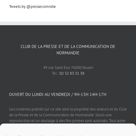
Tweets by @pressecomndie
CLUB DE LA PRESSE ET DE LA COMMUNICATION DE
NORMANDIE
49 rue Saint Eloi 76000 Rouen
Tel :
02 32 83 31 38
OUVERT DU LUNDI AU VENDREDI / 9H-13H 14H-17H
Les contenus publiés sur ce site sont la propriété des auteurs et du Club
de la Presse et de la Communication de Normandie. Seuls une
reproduction et un stockage à des fins privées sont autorisés. Tout autre
usage est soumis à autorisation préalable et expresse de l'éditeur.