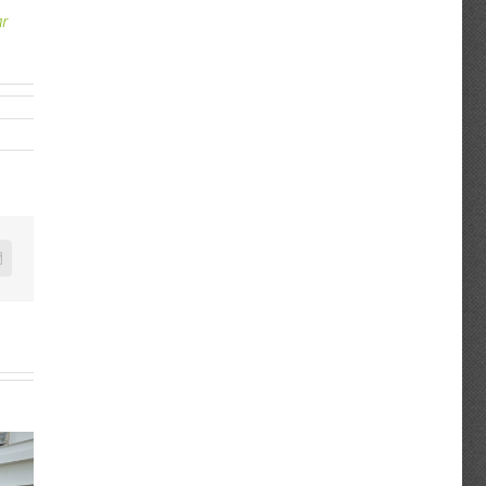
ar
n
mail