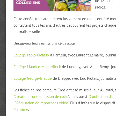
de 18 parcour
radios.
Cette année, trois ateliers, exclusivement en radio, ont été m
contactent tous les ans, d’autres découvrent les projets chaque 
journaliste radio.
Découvrez leurs émissions ci-dessous :
Collège Pablo-Picasso
d’Harfleur, avec Laurent Lemaire, journal
Collège Maurice-Maeterlinck
de Luneray, avec Aude Rémy, jou
Collège George-Braque
de Dieppe, avec Luc Protais, journalist
Les fiches de nos parcours Cred ont été mises à jour. Au total, 
“Création d’une emission de radio
“, mais aussi
“Confection d’un
:
“Réalisation de reportages vidéo”
. Plus d infos sur le disposit
Maritime
.