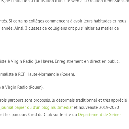
s, de l’initiation à l’utilisation d’un site web à la création d’émissions d
ontés. Si certains collèges commencent à avoir leurs habitudes et nous
année. Ainsi, 3 classes de collégiens ont pu s’initier au métier de
iste à Virgin Radio (Le Havre). Enregistrement en direct en public.
rnaliste à RCF Haute-Normandie (Rouen).
e à Virgin Radio (Rouen).
trois parcours sont proposés, le désormais traditionnel et très apprécié
 journal papier ou d’un blog multimedia”
et nouveauté 2019-2020
if et les parcours Cred du Club sur le site du
Département de Seine-