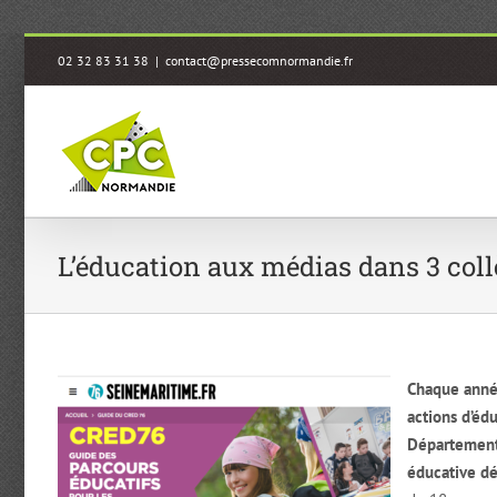
Passer
02 32 83 31 38
|
contact@pressecomnormandie.fr
au
contenu
L’éducation aux médias dans 3 col
Chaque année
actions d’éd
Département 
éducative d