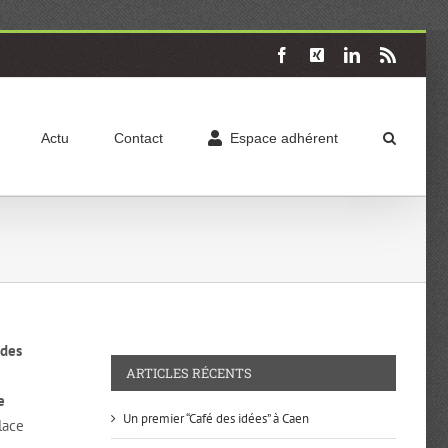
Facebook
X
LinkedIn
Rss
Actu
Contact
Espace adhérent
 des
ARTICLES RÉCENTS
e
Un premier “Café des idées” à Caen
lace