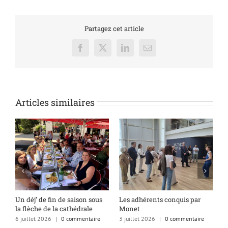
Partagez cet article
Facebook
X
LinkedIn
Email
Articles similaires
s
Un déj’ de fin de saison sous
Les adhérents conquis par
A
la flèche de la cathédrale
Monet
q
6 juillet 2026
|
0 commentaire
3 juillet 2026
|
0 commentaire
1