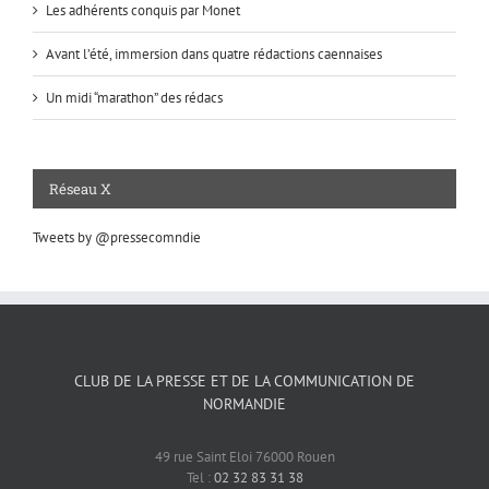
Les adhérents conquis par Monet
Avant l’été, immersion dans quatre rédactions caennaises
Un midi “marathon” des rédacs
Réseau X
Tweets by @pressecomndie
CLUB DE LA PRESSE ET DE LA COMMUNICATION DE
NORMANDIE
49 rue Saint Eloi 76000 Rouen
Tel :
02 32 83 31 38