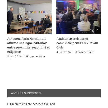
À Rouen, Paris Normandie
Ambiance sérieuse et
D
affirme une ligne éditoriale
conviviale pour l’AG 2026 du
l
entre proximité, réactivité et
Club
1
exigence
4 juin 2026
|
0 commentaire
8 juin 2026
|
0 commentaire
ARTICLES RÉCENTS
Un premier “Café des idées” à Caen