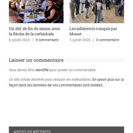
s
Un déj’ de fin de saison sous
Les adhérents conquis par
A
la flèche de la cathédrale
Monet
q
6 juillet 2026
|
0 commentaire
3 juillet 2026
|
0 commentaire
1
Laisser un commentaire
Vous devez être
identifié
pour poster un commentaire.
Ce site utilise Akismet pour réduire les indésirables.
En savoir plus sur la
façon dont les données de vos commentaires sont traitées
.
ARTICLES RÉCENTS