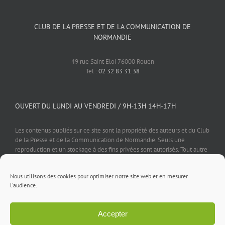
CLUB DE LA PRESSE ET DE LA COMMUNICATION DE
NORMANDIE
49 rue Saint Eloi 76000 Rouen
Tel :
02 32 83 31 38
OUVERT DU LUNDI AU VENDREDI / 9H-13H 14H-17H
Les contenus publiés sur ce site sont la propriété des auteurs et du Club
de la Presse et de la Communication de Normandie. Seuls une
reproduction et un stockage à des fins privées sont autorisés. Tout autre
usage est soumis à autorisation préalable et expresse de l'éditeur.
Nous utilisons des cookies pour optimiser notre site web et en mesurer
l'audience.
Accepter