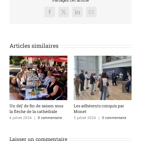
Partagez cet article
Facebook
X
LinkedIn
Email
Articles similaires
s
Un déj’ de fin de saison sous
Les adhérents conquis par
A
la flèche de la cathédrale
Monet
q
6 juillet 2026
|
0 commentaire
3 juillet 2026
|
0 commentaire
1
Laisser un commentaire